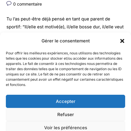
0 commentaire
Tu l’as peut-être déjà pensé en tant que parent de
sportif: “Il/elle est motivé(e), il/elle bosse dur, il/elle veut
réussir.” Et c’est vrai. Mais il y a une réalité plus subtile,
Gérer le consentement
et souvent invisible: un jeune peut sembler très motivé…
tout en jouant sous pression. Une pression plus
Pour offrir les meilleures expériences, nous utilisons des technologies
silencieuse : celle de devoir te rendre fier/fière. Et
telles que les cookies pour stocker et/ou accéder aux informations des
appareils. Le fait de consentir à ces technologies nous permettra de
quand cette bascule s’installe, le plaisir diminue,
traiter des données telles que le comportement de navigation ou les ID
l’anxiété monte, et la motivation se fragilise. Pas
uniques sur ce site. Le fait de ne pas consentir ou de retirer son
consentement peut avoir un effet négatif sur certaines caractéristiques
forcément aujourd’hui. Mais sur la durée.
et fonctions.
Continuer La Lecture
Accepter
Refuser
Voir les préférences