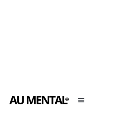
Quel est ton joueur ou ta joueuse
préféré(e) ?
Emiram Joseph
26 juin 2026
Article FR