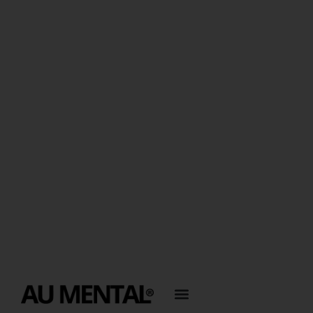
Deux réalités peuvent
briser une carrière : les
blessures et les parents
Emiram Joseph
8 Juin 2026
Coaching mental
,
Equilibre
,
Performances