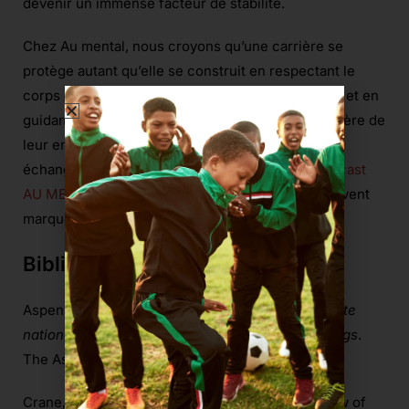
devenir un immense facteur de stabilité.
Chez Au mental, nous croyons qu’une carrière se
protège autant qu’elle se construit en respectant le
corps du joueur, en accompagnant ses blessures et en
guidant les parents à être un soutien dans la carrière de
leur enfant. Pour aller plus loin, découvrez notre
échange avec
Loïc Kisuesue dans le dernier podcast
AU MENTAL
, où il revient sur ces réalités qui peuvent
marquer la trajectoire d’un jeune joueur.
Bibliographie
Aspen Institute Project Play. (2026).
Aspen Institute
national survey of youth and sports: 15 key findings
.
The Aspen Institute.
Crane, J., & Temple, V. (2015). A systematic review of