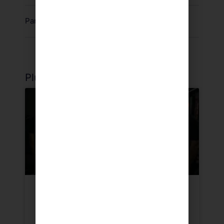
Partager :
Plus d'articles
CONFIANCE EN SOI
Quel est ton joueur ou ta
joueuse préféré(e) ?
C’est une question qu’on pose très souvent à