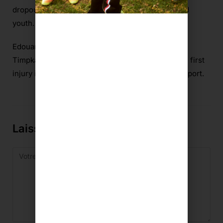
dropout from organized sport among children and
youth.
European Physical Education Review
.
Edouard, P., Navarro, L., Branco, P., Gremeaux, V.,
Timpka, T., & Junge, A. (2024). Understanding the first
injury in athletics and its effect on dropout from sport.
Laisser un commentaire