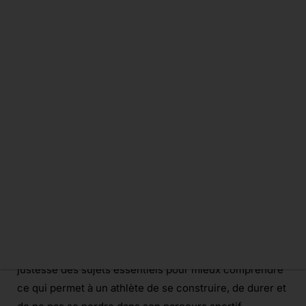
Les blessures et les parents, deux réalités qui peuvent
devenir ta plus grande force… ou ton pire cauchemar.
Cette phrase peut sembler dure. Mais elle dit quelque
chose de très réel dans le parcours des jeunes
sportifs, une trajectoire peut se fragiliser parce que le
corps n’arrive plus à suivre. Et parfois, parce que
l’environnement devient trop lourd à porter.
Cet article a été écrit à la suite de notre podcast avec
Loïc Kisuesue
, dans lequel il aborde avec beaucoup de
justesse des sujets essentiels pour mieux comprendre
ce qui permet à un athlète de se construire, de durer et