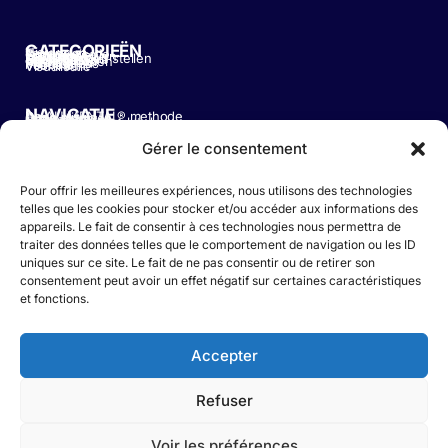
CATEGORIEËN
Nieuws
Tegenslag
Communicatie
Compassie
Zelfvertrouwen
Mislukking
Doelstellingen stellen
Dankbaarheid
Leiderschap
Nieuwigheden
Prestaties
Mindfulness
Podcast
Veerkracht
Visualisatie
NAVIGATIE
De AU MENTAL® methode
Onze missie
Onze diensten
Ons team
Maak deel uit !
Getuigenissen
Kampioenen Dagboek
AU MENTAL® Media
Veelgestelde vragen
Neem contact met ons op
Cookiebeleid (EU)
Privacybeleid
Algemeene voorwaarden
Juridische vermeldingen
Gérer le consentement
NEEM CONTACT MET ONS OP
Pour offrir les meilleures expériences, nous utilisons des technologies
Rue du Tabellion 64 – 1050 Ixelles
telles que les cookies pour stocker et/ou accéder aux informations des
appareils. Le fait de consentir à ces technologies nous permettra de
traiter des données telles que le comportement de navigation ou les ID
uniques sur ce site. Le fait de ne pas consentir ou de retirer son
+32 470 01 09 15
consentement peut avoir un effet négatif sur certaines caractéristiques
et fonctions.
Accepter
info@aumental.be
Refuser
Contactformulier
Voir les préférences